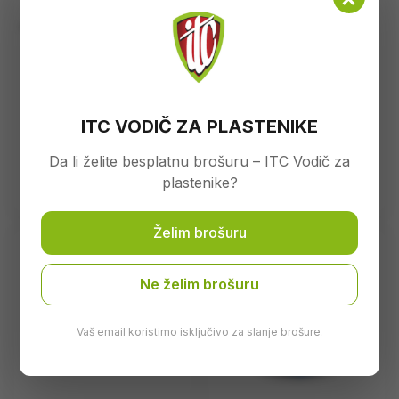
ITC VODIČ ZA PLASTENIKE
Da li želite besplatnu brošuru – ITC Vodič za
Samohodne
Kompresori
plastenike?
motokosačice
Želim brošuru
Ne želim brošuru
Vaš email koristimo isključivo za slanje brošure.