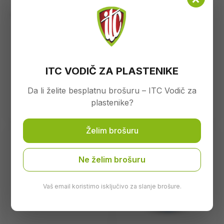
ITC VODIČ ZA PLASTENIKE
Da li želite besplatnu brošuru – ITC Vodič za
Samohodne
Kompresori
plastenike?
motokosačice
Želim brošuru
Ne želim brošuru
Vaš email koristimo isključivo za slanje brošure.