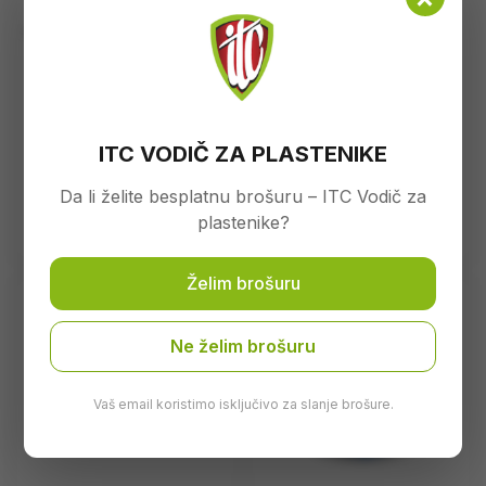
ITC VODIČ ZA PLASTENIKE
Da li želite besplatnu brošuru – ITC Vodič za
Samohodne
Kompresori
plastenike?
motokosačice
Želim brošuru
Ne želim brošuru
Vaš email koristimo isključivo za slanje brošure.