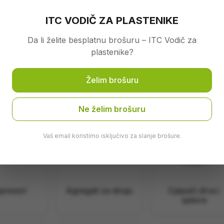
ITC VODIČ ZA PLASTENIKE
Da li želite besplatnu brošuru – ITC Vodič za
plastenike?
rne pile
Motori
Motokopačice
Želim brošuru
Ne želim brošuru
Vaš email koristimo isključivo za slanje brošure.
presori
Agregati za struju
Cjepači drva i
sjekire