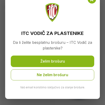
ITC VODIČ ZA PLASTENIKE
Da li želite besplatnu brošuru – ITC Vodič za
Samohodne
Kompresori
plastenike?
motokosačice
Želim brošuru
Ne želim brošuru
Vaš email koristimo isključivo za slanje brošure.