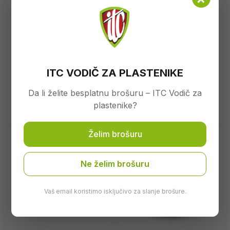
ITC VODIČ ZA PLASTENIKE
Da li želite besplatnu brošuru – ITC Vodič za
Samohodne
Kompresori
plastenike?
motokosačice
Želim brošuru
Ne želim brošuru
Vaš email koristimo isključivo za slanje brošure.