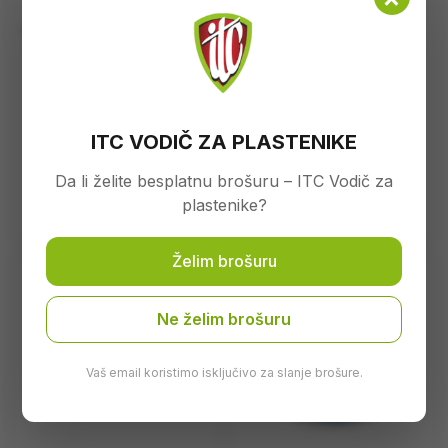
ITC VODIČ ZA PLASTENIKE
Da li želite besplatnu brošuru – ITC Vodič za
Samohodne
Kompresori
plastenike?
motokosačice
Želim brošuru
Ne želim brošuru
Vaš email koristimo isključivo za slanje brošure.