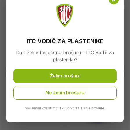
ITC VODIČ ZA PLASTENIKE
Da li želite besplatnu brošuru – ITC Vodič za
Samohodne
Kompresori
plastenike?
motokosačice
Želim brošuru
Ne želim brošuru
Vaš email koristimo isključivo za slanje brošure.