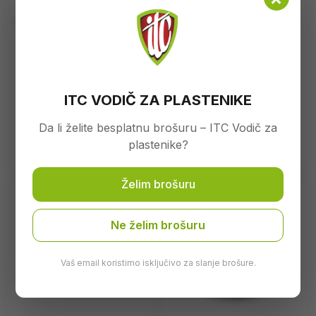
ITC VODIČ ZA PLASTENIKE
Da li želite besplatnu brošuru – ITC Vodič za
Samohodne
Kompresori
plastenike?
motokosačice
Želim brošuru
Ne želim brošuru
Vaš email koristimo isključivo za slanje brošure.