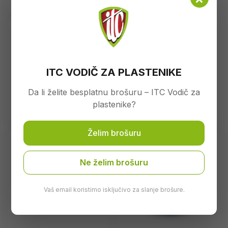
ITC VODIČ ZA PLASTENIKE
Da li želite besplatnu brošuru – ITC Vodič za
Samohodne
Kompresori
plastenike?
motokosačice
Želim brošuru
Ne želim brošuru
Vaš email koristimo isključivo za slanje brošure.