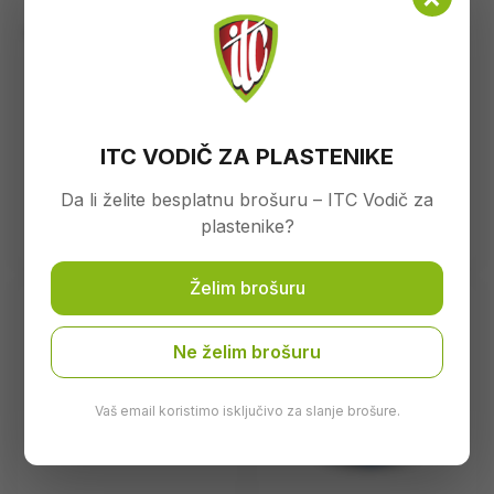
ITC VODIČ ZA PLASTENIKE
Da li želite besplatnu brošuru – ITC Vodič za
Samohodne
Kompresori
plastenike?
motokosačice
Želim brošuru
Ne želim brošuru
Vaš email koristimo isključivo za slanje brošure.