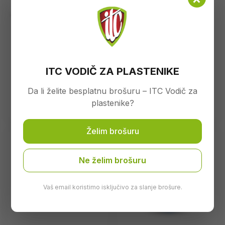
ITC VODIČ ZA PLASTENIKE
Da li želite besplatnu brošuru – ITC Vodič za
Samohodne
Kompresori
plastenike?
motokosačice
Želim brošuru
Ne želim brošuru
Vaš email koristimo isključivo za slanje brošure.