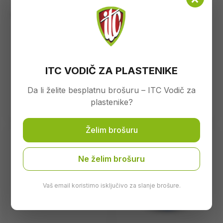
ITC VODIČ ZA PLASTENIKE
Da li želite besplatnu brošuru – ITC Vodič za
Samohodne
Kompresori
plastenike?
motokosačice
Želim brošuru
Ne želim brošuru
Vaš email koristimo isključivo za slanje brošure.