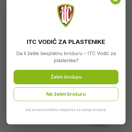
ITC VODIČ ZA PLASTENIKE
Da li želite besplatnu brošuru – ITC Vodič za
Samohodne
Kompresori
plastenike?
motokosačice
Želim brošuru
Ne želim brošuru
Vaš email koristimo isključivo za slanje brošure.