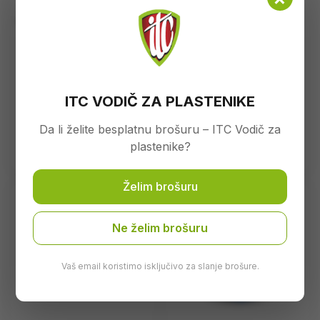
ITC VODIČ ZA PLASTENIKE
Da li želite besplatnu brošuru – ITC Vodič za
Samohodne
Kompresori
plastenike?
motokosačice
Želim brošuru
Ne želim brošuru
Vaš email koristimo isključivo za slanje brošure.