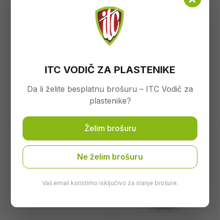
ITC VODIČ ZA PLASTENIKE
Da li želite besplatnu brošuru – ITC Vodič za
Samohodne
Kompresori
plastenike?
motokosačice
Želim brošuru
Ne želim brošuru
Vaš email koristimo isključivo za slanje brošure.