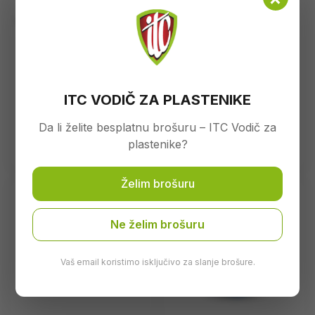
ITC VODIČ ZA PLASTENIKE
Da li želite besplatnu brošuru – ITC Vodič za
Samohodne
Kompresori
plastenike?
motokosačice
Želim brošuru
Ne želim brošuru
Vaš email koristimo isključivo za slanje brošure.