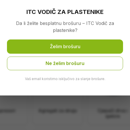
ITC VODIČ ZA PLASTENIKE
Da li želite besplatnu brošuru – ITC Vodič za
plastenike?
rne pile
Motori
Motokopačice
Želim brošuru
Ne želim brošuru
Vaš email koristimo isključivo za slanje brošure.
presori
Agregati za struju
Cjepači drva i
sjekire