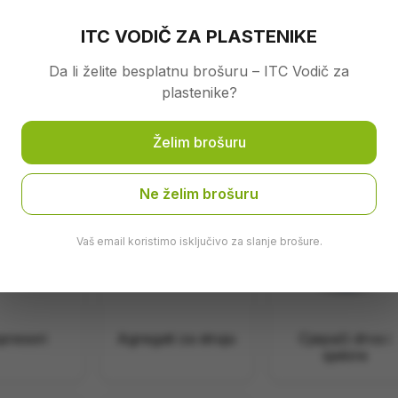
ITC VODIČ ZA PLASTENIKE
Da li želite besplatnu brošuru – ITC Vodič za
plastenike?
rne pile
Motori
Motokopačice
Želim brošuru
Ne želim brošuru
Vaš email koristimo isključivo za slanje brošure.
presori
Agregati za struju
Cjepači drva i
sjekire