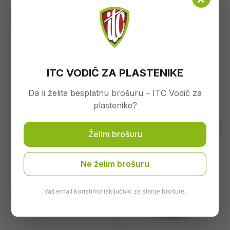
ITC VODIČ ZA PLASTENIKE
Da li želite besplatnu brošuru – ITC Vodič za
Samohodne
Kompresori
plastenike?
motokosačice
Želim brošuru
Ne želim brošuru
Vaš email koristimo isključivo za slanje brošure.