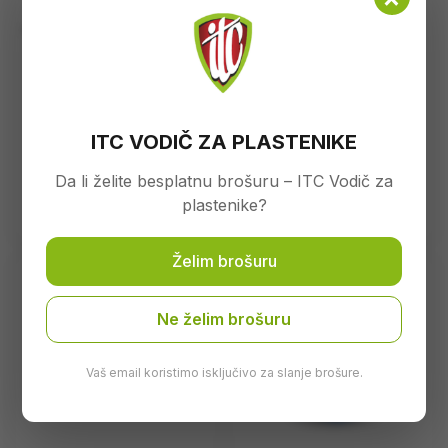
ITC VODIČ ZA PLASTENIKE
Da li želite besplatnu brošuru – ITC Vodič za
Samohodne
Kompresori
plastenike?
motokosačice
Želim brošuru
Ne želim brošuru
Vaš email koristimo isključivo za slanje brošure.