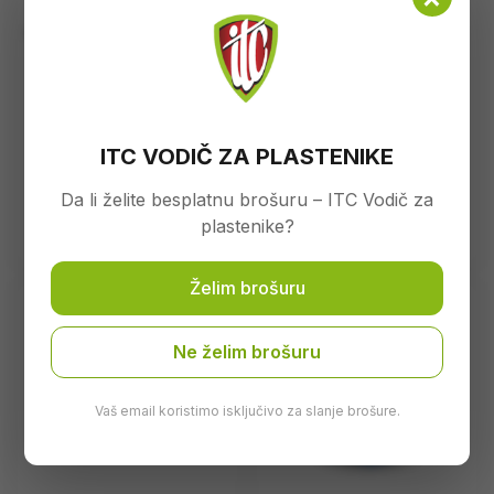
ITC VODIČ ZA PLASTENIKE
Da li želite besplatnu brošuru – ITC Vodič za
Samohodne
Kompresori
plastenike?
motokosačice
Želim brošuru
Ne želim brošuru
Vaš email koristimo isključivo za slanje brošure.