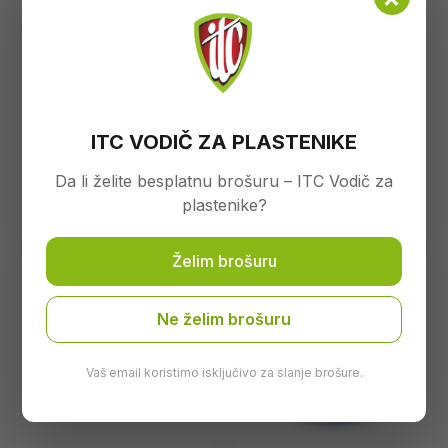
ITC VODIČ ZA PLASTENIKE
Da li želite besplatnu brošuru – ITC Vodič za
Samohodne
Kompresori
plastenike?
motokosačice
Želim brošuru
Ne želim brošuru
Vaš email koristimo isključivo za slanje brošure.