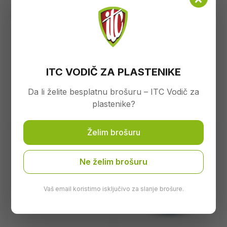
ITC VODIČ ZA PLASTENIKE
Da li želite besplatnu brošuru – ITC Vodič za
Samohodne
Kompresori
plastenike?
motokosačice
Želim brošuru
Ne želim brošuru
Vaš email koristimo isključivo za slanje brošure.