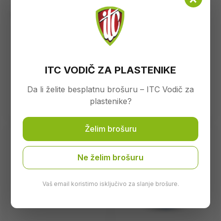
ITC VODIČ ZA PLASTENIKE
Da li želite besplatnu brošuru – ITC Vodič za
Samohodne
Kompresori
plastenike?
motokosačice
Želim brošuru
Ne želim brošuru
Vaš email koristimo isključivo za slanje brošure.