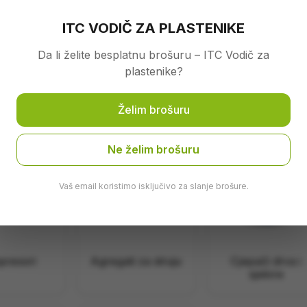
ITC VODIČ ZA PLASTENIKE
Da li želite besplatnu brošuru – ITC Vodič za
plastenike?
rne pile
Motori
Motokopačice
Želim brošuru
Ne želim brošuru
Vaš email koristimo isključivo za slanje brošure.
presori
Agregati za struju
Cjepači drva i
sjekire