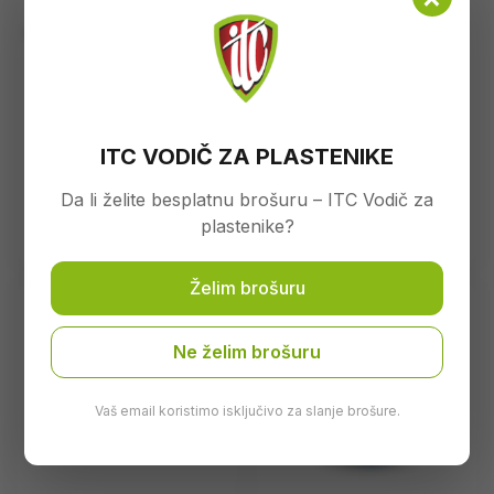
ITC VODIČ ZA PLASTENIKE
Da li želite besplatnu brošuru – ITC Vodič za
Samohodne
Kompresori
plastenike?
motokosačice
Želim brošuru
Ne želim brošuru
Vaš email koristimo isključivo za slanje brošure.