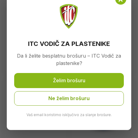
ITC VODIČ ZA PLASTENIKE
Da li želite besplatnu brošuru – ITC Vodič za
Samohodne
Kompresori
plastenike?
motokosačice
Želim brošuru
Ne želim brošuru
Vaš email koristimo isključivo za slanje brošure.