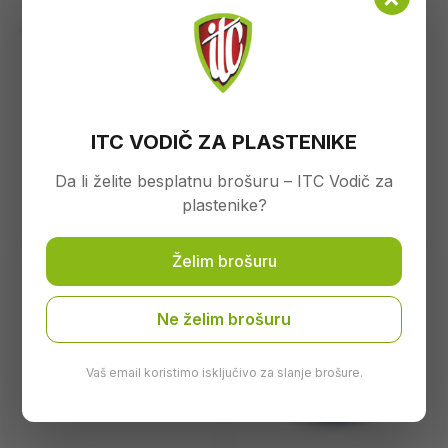
ITC VODIČ ZA PLASTENIKE
Da li želite besplatnu brošuru – ITC Vodič za
Samohodne
Kompresori
plastenike?
motokosačice
Želim brošuru
Ne želim brošuru
Vaš email koristimo isključivo za slanje brošure.