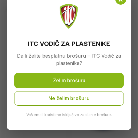
ITC VODIČ ZA PLASTENIKE
Da li želite besplatnu brošuru – ITC Vodič za
Samohodne
Kompresori
plastenike?
motokosačice
Želim brošuru
Ne želim brošuru
Vaš email koristimo isključivo za slanje brošure.