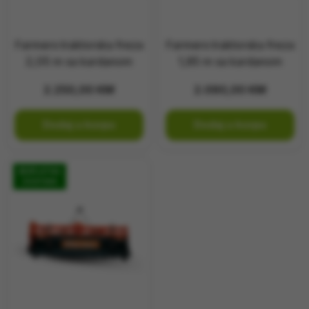
Farmers traktorska freza
Farmers traktorska freza
2,05 m sa kardanom
1,85 m sa kardanom
2.250,00
KM
2.090,00
KM
Dodaj u korpu
Dodaj u korpu
BESPLATNA
DOSTAVA