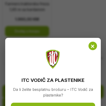
Farmers traktorska freza
1,65 m sa kardanom
1.960,00
KM
Dodaj u korpu
×
ITC VODIČ ZA PLASTENIKE
Da li želite besplatnu brošuru – ITC Vodič za
Filtriraj proizvode
plastenike?
Zatvori