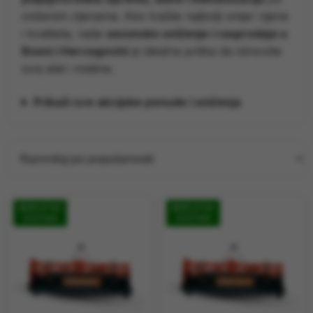
TRAKTORI
sniženim cijenama. Ako tražite najbolji omjer cijene
i kvaliteta, naše
sezonsko sniženje i rasprodaja u
PRIJAVA / REGISTRACIJA
Bosni i Hercegovini
je idealna prilika da obnovite
svoj alat i mašine.
Prikaži sve akcijske ponude i sniženja
BESPLATNA
BESPLATNA
DOSTAVA
DOSTAVA