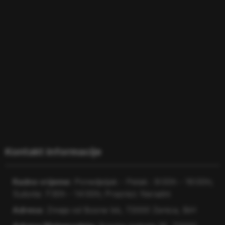
Kontakt informacije
Radno vrijeme:
Ponedjeljak - Petak : 8:00h - 16:00h;
Subota: 7:30h - 14:00h; Praznici: Neradni
Adresa:
Zmaja od Bosne bb, 72000 Zenica, BiH