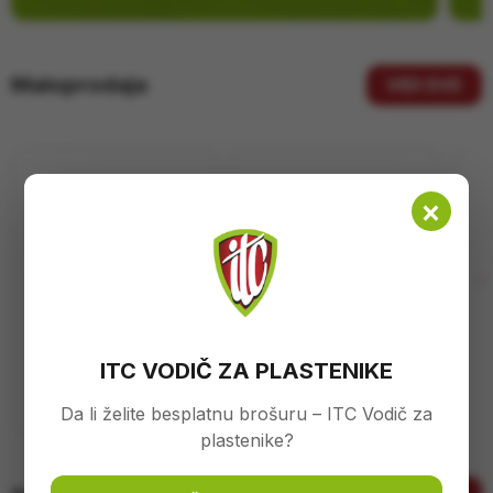
Maloprodaja
VIDI SVE
×
ITC VODIČ ZA PLASTENIKE
Rezervni dijelovi
Ishrana i zaštita bilja
Da li želite besplatnu brošuru – ITC Vodič za
plastenike?