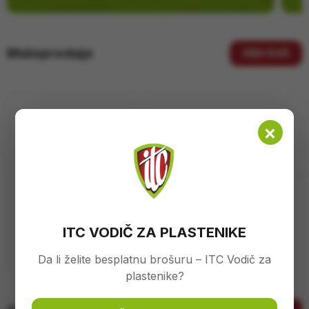
Maloprodaja
VIDI SVE
×
ITC VODIČ ZA PLASTENIKE
Rezervni dijelovi
Ishrana i zaštita bilja
Da li želite besplatnu brošuru – ITC Vodič za
plastenike?